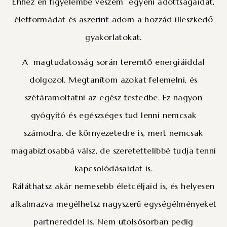
Ehhez én figyelembe veszem egyéni adottságaidat,
életformádat és aszerint adom a hozzád illeszkedő
gyakorlatokat.
A magtudatosság során teremtő energiáiddal
dolgozol. Megtanítom azokat felemelni, és
szétáramoltatni az egész testedbe. Ez nagyon
gyógyító és egészséges tud lenni nemcsak
számodra, de környezetedre is, mert nemcsak
magabiztosabbá válsz, de szeretettelibbé tudja tenni
kapcsolódásaidat is.
Ráláthatsz akár nemesebb életcéljaid is, és helyesen
alkalmazva megélhetsz nagyszerű egységélményeket
partnereddel is. Nem utolsósorban pedig