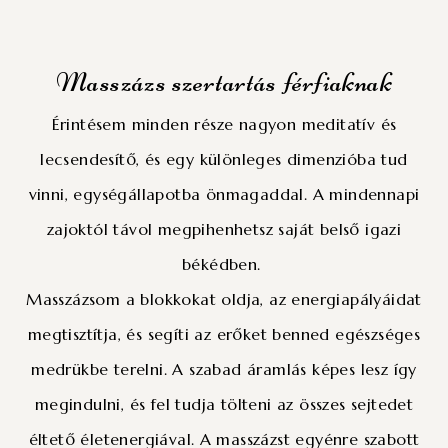
Masszázs szertartás férfiaknak
Érintésem minden része nagyon meditatív és
lecsendesítő, és egy különleges dimenzióba tud
vinni, egységállapotba önmagaddal. A mindennapi
zajoktól távol megpihenhetsz saját belső igazi
békédben.
Masszázsom a blokkokat oldja, az energiapályáidat
megtisztítja, és segíti az erőket benned egészséges
medrükbe terelni. A szabad áramlás képes lesz így
megindulni, és fel tudja tölteni az összes sejtedet
éltető életenergiával. A masszázst egyénre szabott