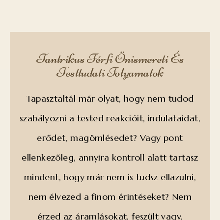
Tantrikus Férfi Önismereti És
Testtudati Folyamatok
Tapasztaltál már olyat, hogy nem tudod
szabályozni a tested reakcióit, indulataidat,
erődet, magömlésedet? Vagy pont
ellenkezőleg, annyira kontroll alatt tartasz
mindent, hogy már nem is tudsz ellazulni,
nem élvezed a finom érintéseket? Nem
érzed az áramlásokat, feszült vagy,