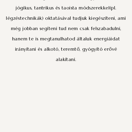
jógikus, tantrikus és taoista módszerekkel(pl.
légzéstechnikák) oktatásával tudjuk kiegészíteni, ami
még jobban segíteni tud nem csak felszabadulni,
hanem te is megtanulhatod általuk energiáidat
irányítani és alkotó, teremtő, gyógyító erővé
alakítani.