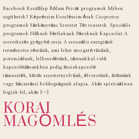
Facebook Kezdőlap Rólam Privát programok Miben
segíthetek? Képzéseim Kezeléseim Árak Csoportos
programok Sárkánytánc Szeretet Tér teaestek Speciális
programok Nőknek Férfiaknak Pároknak Kapcsolat A
szeretkezés gyógyító ereje A szexuális energiánk
természetes részünk, ami lehet mozgató tüzünk,
potenciálunk, lelkesedésünk, társunkkal való
kapcsolódásunkban pedig összekapcsoló
támaszték, közös szeretetnyelvünk, élvezetünk, örömünk
vagy házastársi boldogsàgunk alapja. Akár spirituálisan
KORAI
fogjuk fel, akár […]
MAGÖMLÉS