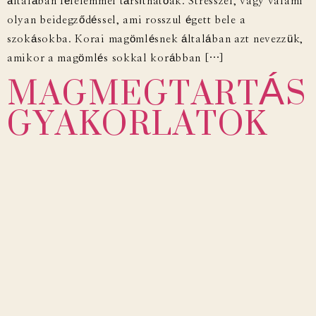
általában félelemmel társíthatóak. Stresszel, vagy valami
olyan beidegződéssel, ami rosszul égett bele a
szokásokba. Korai magömlésnek általában azt nevezzük,
MAGMEGTARTÁS
amikor a magömlés sokkal korábban […]
GYAKORLATOK