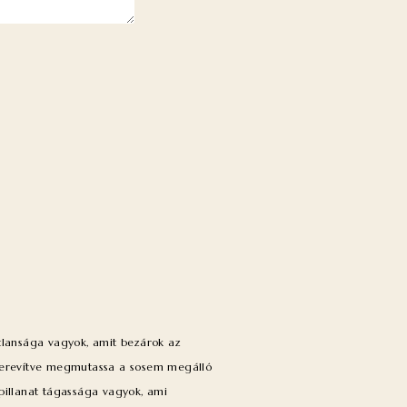
tlansága vagyok, amit bezárok az
merevítve megmutassa a sosem megálló
pillanat tágassága vagyok, ami