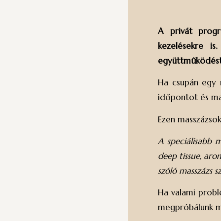
A privát progr
kezelésekre is
együttműködéstő
Ha csupán egy r
időpontot és ma
Ezen masszázso
A speciálisabb m
deep tissue, aro
szóló masszázs s
Ha valami probl
megpróbálunk mél