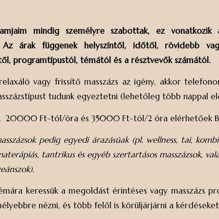
amjaim mindig személyre szabottak, ez vonatkozik 
. Az árak függenek helyszíntől, időtől, rövidebb va
l, programtípustól, témától és a résztvevők számától.
elaxáló vagy frissítő masszázs az igény, akkor telefon
sszázstípust tudunk egyeztetni (lehetőleg több nappal el
k 20000 Ft-tól/óra és 35000 Ft-tól/2 óra elérhetőek B
asszázsok pedig egyedi árazásúak (pl. wellness, tai, kombin
materápiás, tantrikus és egyéb szertartásos masszázsok, va
zeánszok).
émára keressük a megoldást érintéses vagy masszázs p
yebbre nézni, és több felől is körüljárjárni a kérdéseke