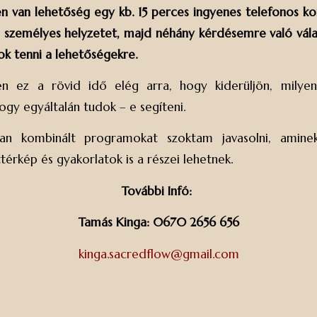
n van lehetőség egy kb. 15 perces ingyenes telefonos kon
személyes helyzetet, majd néhány kérdésemre való válas
ok tenni a lehetőségekre.
n ez a rövid idő elég arra, hogy kiderüljön, mily
hogy egyáltalán tudok – e segíteni.
ában kombinált programokat szoktam javasolni, amin
ttérkép és gyakorlatok is a részei lehetnek.
További Infó:
Tamás Kinga: 0670 2656 656
kinga.sacredflow@gmail.com