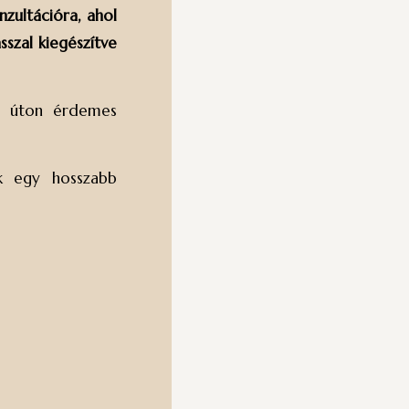
zultációra, ahol
szal kiegészítve
en úton érdemes
ek egy hosszabb