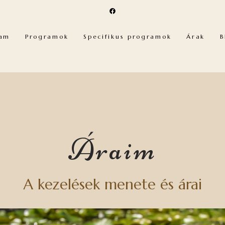
lam
Programok
Specifikus programok
Árak
B
Áraim
A kezelések menete és árai