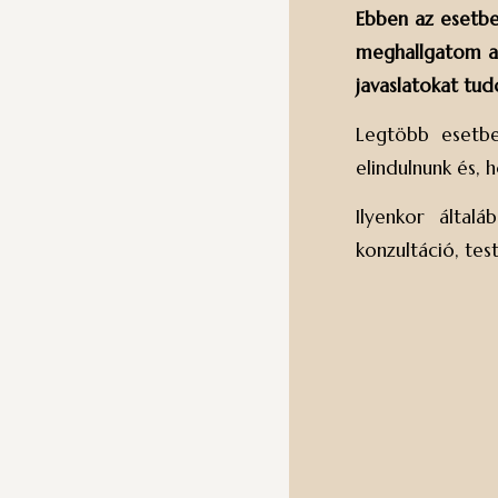
Ebben az esetbe
meghallgatom a 
javaslatokat tud
Legtöbb esetbe
elindulnunk és, 
Ilyenkor által
konzultáció, tes