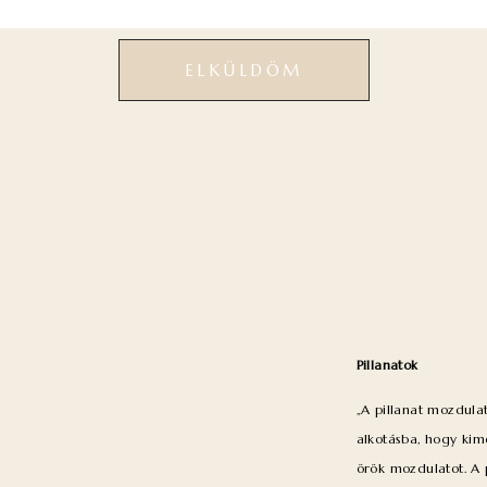
ELKÜLDÖM
Pillanatok
„A pillanat mozdula
alkotásba, hogy ki
örök mozdulatot. A 