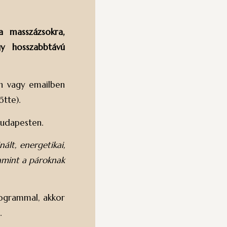
a masszázsokra,
gy hosszabbtávú
on vagy emailben
őtte).
udapesten.
ált, energetikai,
lamint a pároknak
rogrammal, akkor
t.